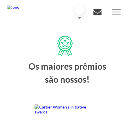
Os maiores prêmios
são nossos!