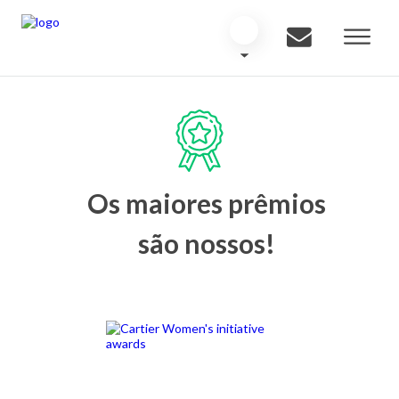
Os maiores prêmios
são nossos!