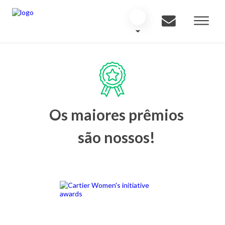
Os maiores prêmios
são nossos!