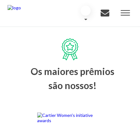
Os maiores prêmios
são nossos!