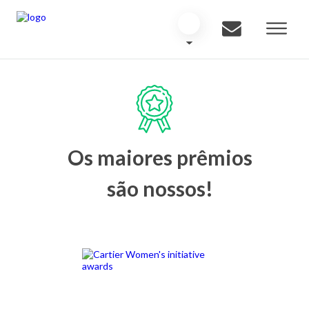
Os maiores prêmios
são nossos!