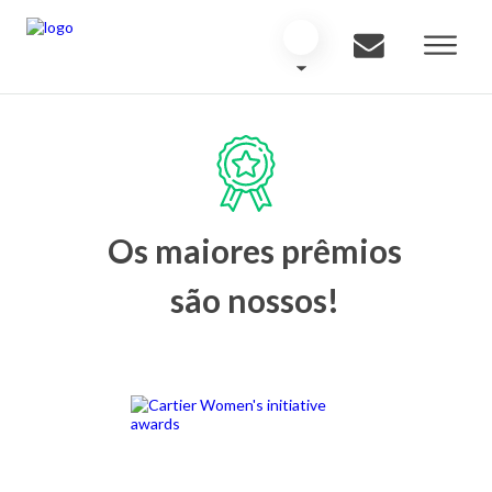
Os maiores prêmios
são nossos!