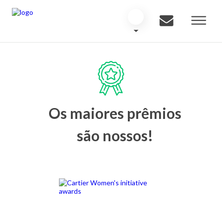
Os maiores prêmios
são nossos!