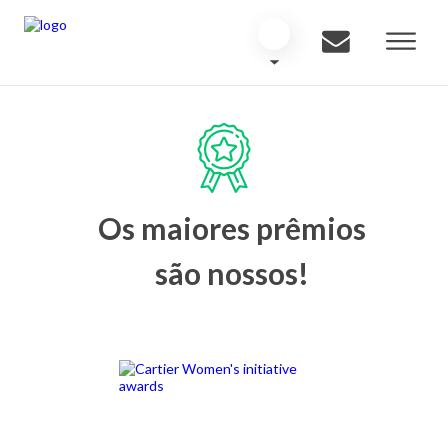
Os maiores prêmios
são nossos!