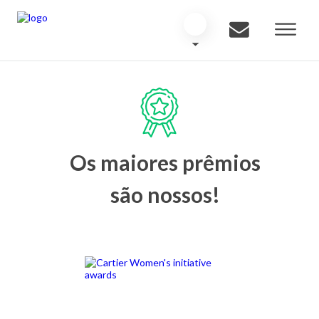
Os maiores prêmios
são nossos!