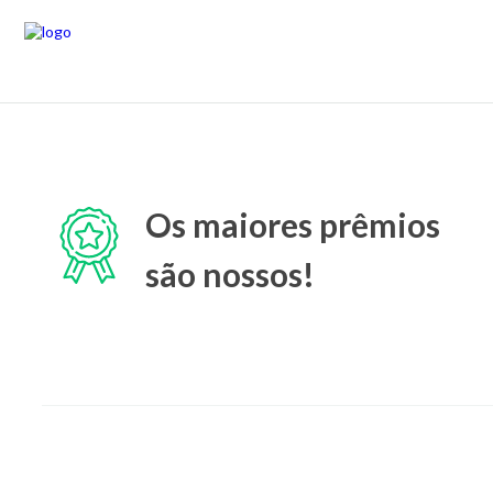
Os maiores prêmios
são nossos!