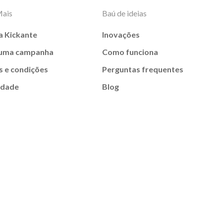
Mais
Baú de ideias
a Kickante
Inovações
 uma campanha
Como funciona
 e condições
Perguntas frequentes
idade
Blog