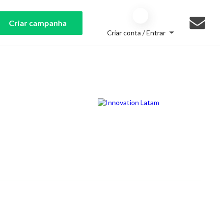
Criar campanha
Criar conta / Entrar