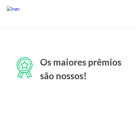
Os maiores prêmios
são nossos!