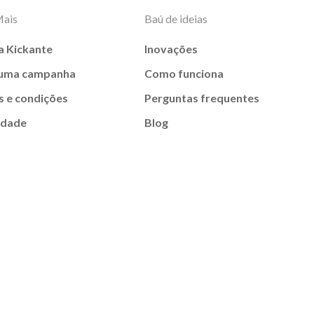
Mais
Baú de ideias
a Kickante
Inovações
 uma campanha
Como funciona
 e condições
Perguntas frequentes
idade
Blog