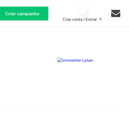
Criar campanha
Criar conta / Entrar