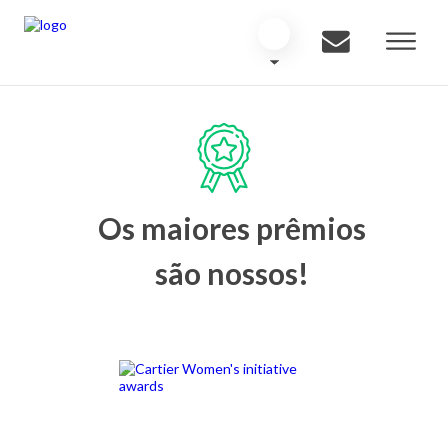
Os maiores prêmios
são nossos!