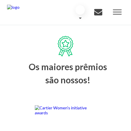
Os maiores prêmios
são nossos!