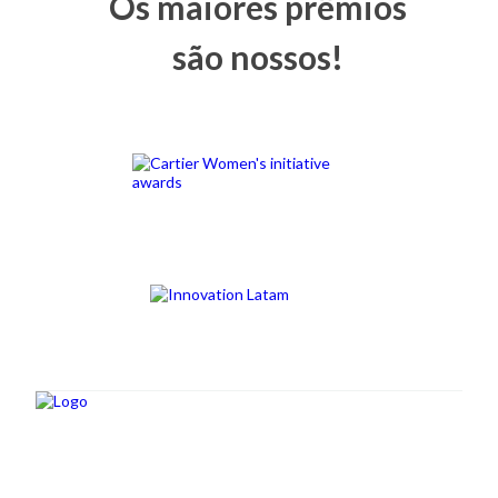
Os maiores prêmios
são nossos!