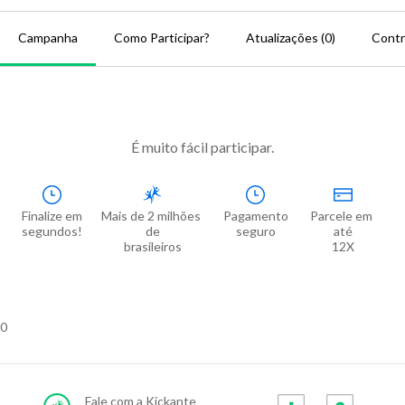
Campanha
Como Participar?
Atualizações (0)
Contr
É muito fácil participar.
Finalize em

Mais de 2 milhões 
Pagamento

Parcele em 
segundos!
de

seguro
até

brasileiros
12X
0
Fale com a Kickante