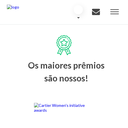
Os maiores prêmios
são nossos!