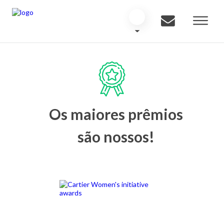
Os maiores prêmios
são nossos!