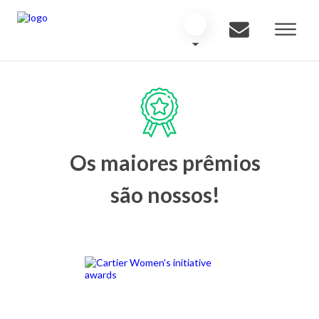
Os maiores prêmios
são nossos!