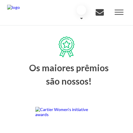
Os maiores prêmios
são nossos!