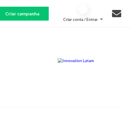
Criar campanha
Criar conta / Entrar