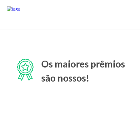
Os maiores prêmios
são nossos!