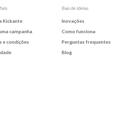
Mais
Baú de ideias
a Kickante
Inovações
 uma campanha
Como funciona
 e condições
Perguntas frequentes
idade
Blog