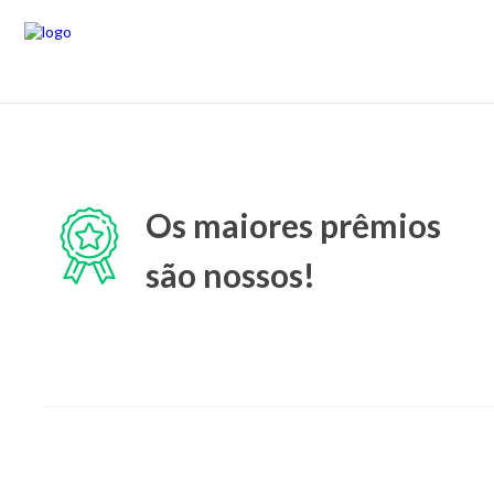
Os maiores prêmios
são nossos!