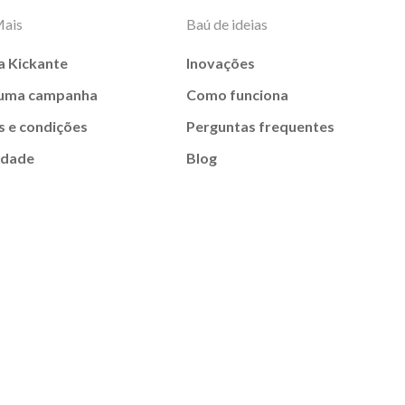
Mais
Baú de ideias
a Kickante
Inovações
 uma campanha
Como funciona
 e condições
Perguntas frequentes
idade
Blog