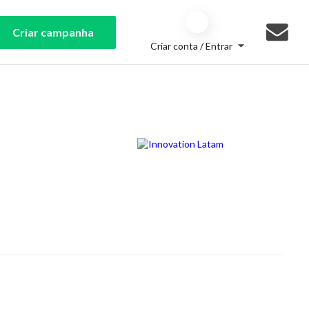
Criar campanha
Criar conta / Entrar