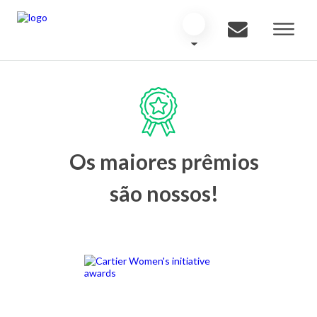
Os maiores prêmios
são nossos!