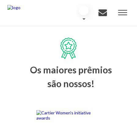
Os maiores prêmios
são nossos!