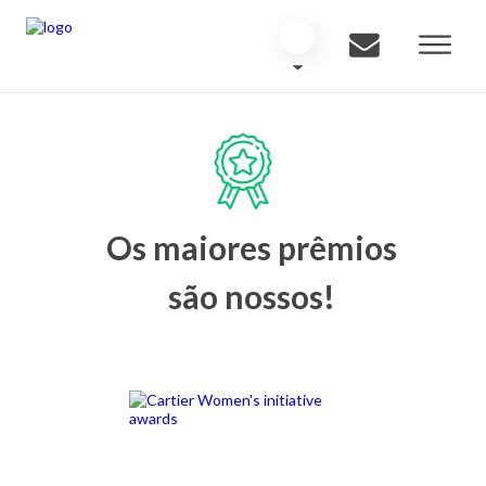
Os maiores prêmios
são nossos!