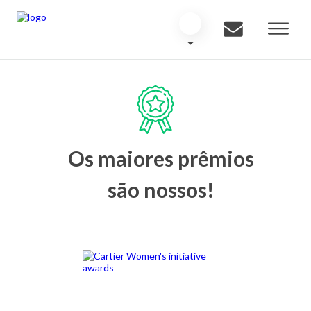
Os maiores prêmios
são nossos!