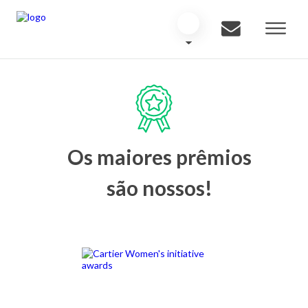
Os maiores prêmios
são nossos!