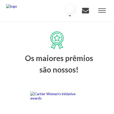
Os maiores prêmios
são nossos!