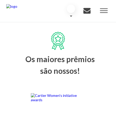
Os maiores prêmios
são nossos!