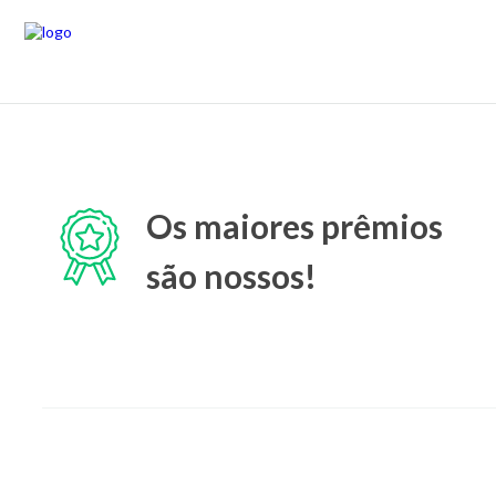
Os maiores prêmios
são nossos!