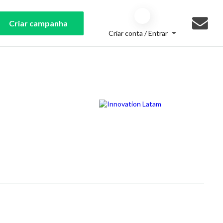
Criar campanha
Criar conta / Entrar