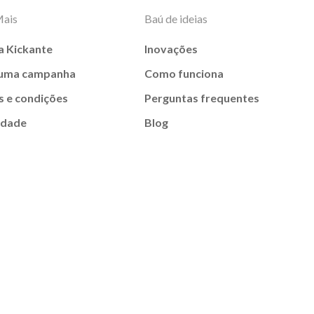
Mais
Baú de ideias
a Kickante
Inovações
 uma campanha
Como funciona
 e condições
Perguntas frequentes
idade
Blog