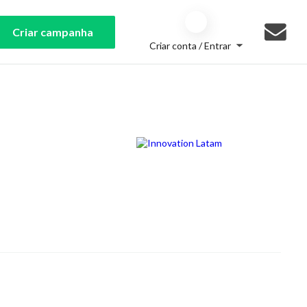
Criar campanha
Criar conta / Entrar