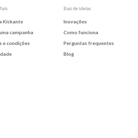
Mais
Baú de ideias
a Kickante
Inovações
 uma campanha
Como funciona
 e condições
Perguntas frequentes
idade
Blog