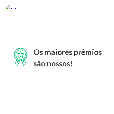
Os maiores prêmios
são nossos!