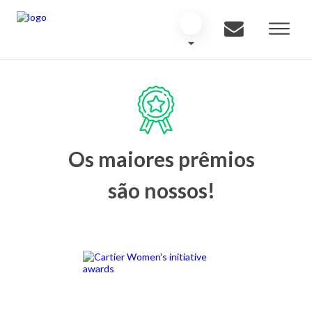
Os maiores prêmios
são nossos!