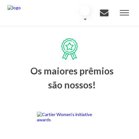
Os maiores prêmios
são nossos!