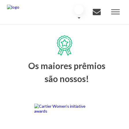
Os maiores prêmios
são nossos!