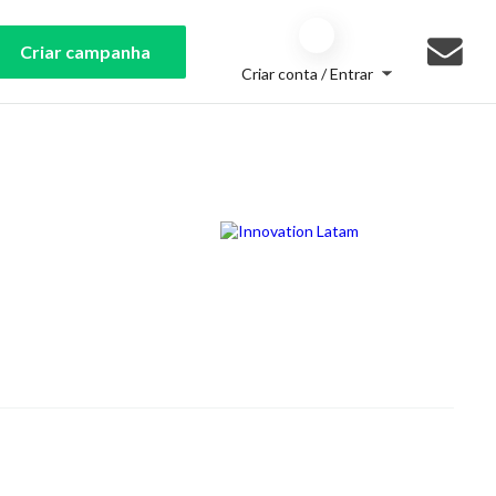
Criar campanha
Criar conta / Entrar