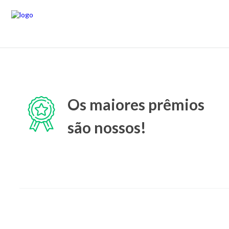
Os maiores prêmios
são nossos!