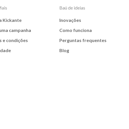
Mais
Baú de ideias
a Kickante
Inovações
 uma campanha
Como funciona
 e condições
Perguntas frequentes
idade
Blog