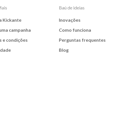
Mais
Baú de ideias
a Kickante
Inovações
 uma campanha
Como funciona
 e condições
Perguntas frequentes
idade
Blog