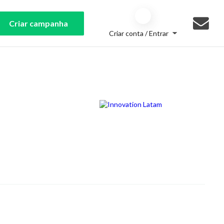
Criar campanha
Criar conta / Entrar