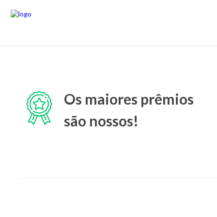
Os maiores prêmios
são nossos!