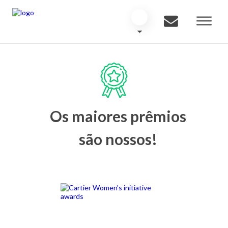
Os maiores prêmios
são nossos!