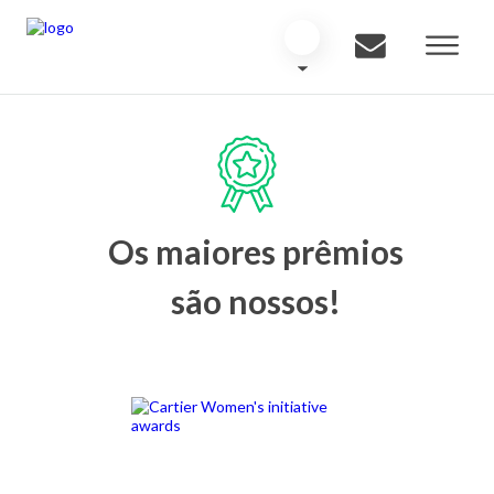
Os maiores prêmios
são nossos!