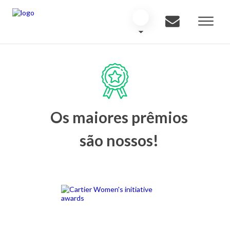
Os maiores prêmios
são nossos!