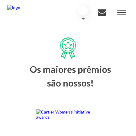
Os maiores prêmios
são nossos!