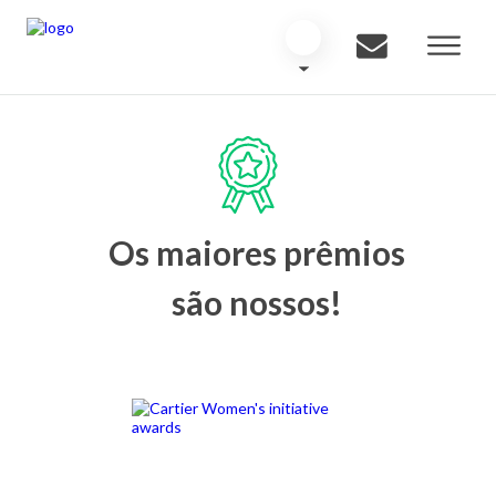
Os maiores prêmios
são nossos!