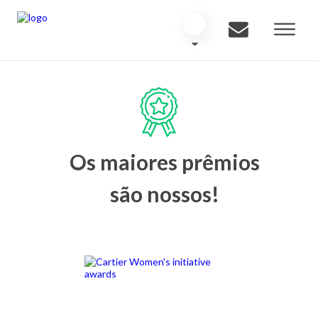
Os maiores prêmios
são nossos!