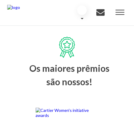
Os maiores prêmios
são nossos!