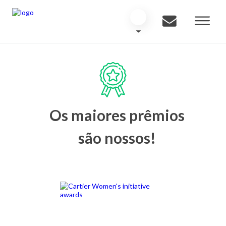
Os maiores prêmios
são nossos!