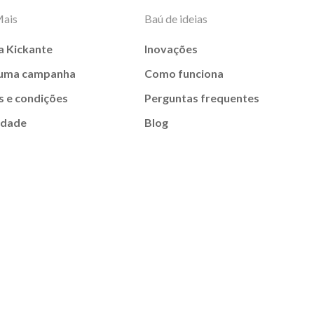
Mais
Baú de ideias
a Kickante
Inovações
 uma campanha
Como funciona
 e condições
Perguntas frequentes
idade
Blog