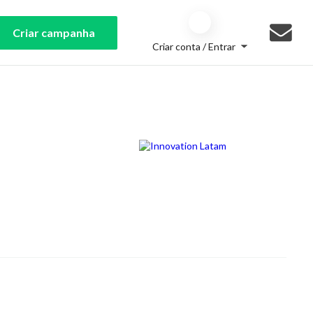
Criar campanha
Criar conta / Entrar