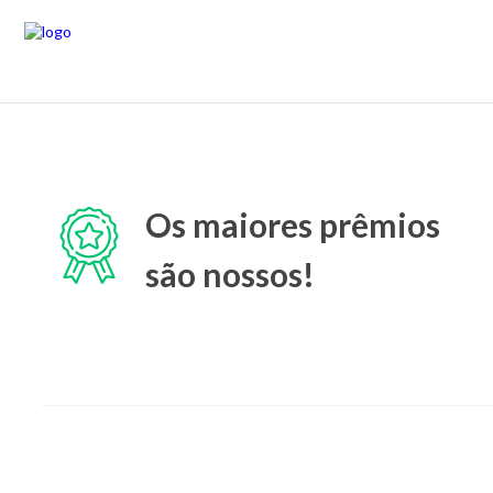
Os maiores prêmios
são nossos!