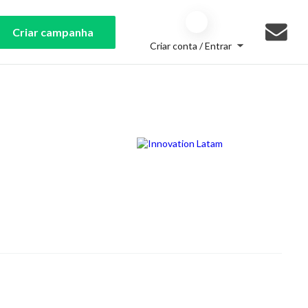
Criar campanha
Criar conta / Entrar