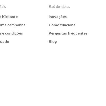
Mais
Baú de ideias
a Kickante
Inovações
 uma campanha
Como funciona
 e condições
Perguntas frequentes
idade
Blog