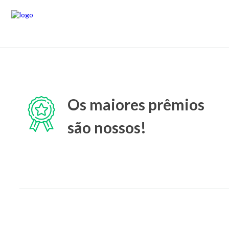
Os maiores prêmios
são nossos!