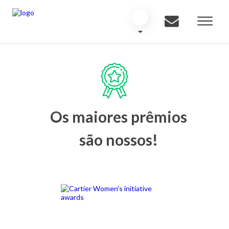
Os maiores prêmios
são nossos!