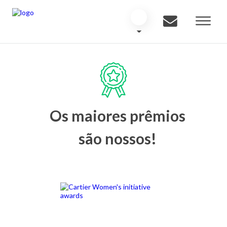
Os maiores prêmios
são nossos!