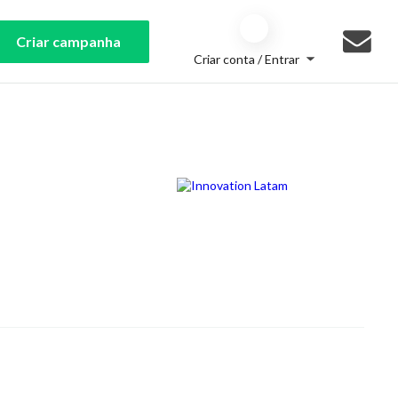
Criar campanha
Criar conta / Entrar