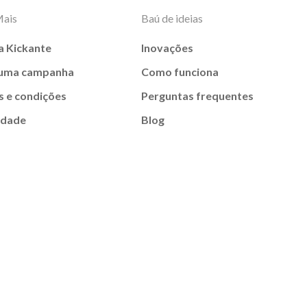
Mais
Baú de ideias
a Kickante
Inovações
 uma campanha
Como funciona
 e condições
Perguntas frequentes
idade
Blog