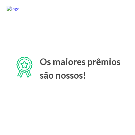
Os maiores prêmios
são nossos!