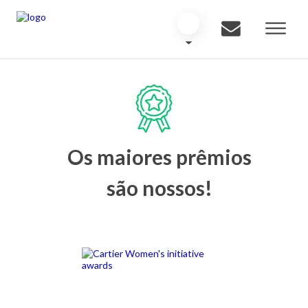
Os maiores prêmios
são nossos!