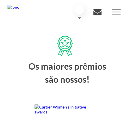
Os maiores prêmios
são nossos!