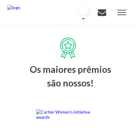
Os maiores prêmios
são nossos!